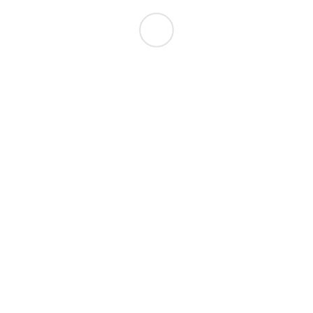
Сумка
женская 18086 Темное серебро
Код товара:
18086
Сумка женская 18086 Темное